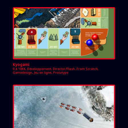
Kyogami
0 à 10K€
,
Développement
,
Director/Flash
,
From Scratch
,
Gamedesign
,
Jeu en ligne
,
Prototype