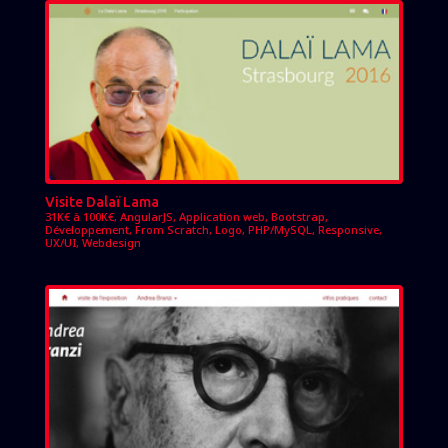
Visite Dalaï Lama
31K€ à 100K€
,
AngularJS
,
Application web
,
Bootstrap
,
Développement
,
From Scratch
,
Logo
,
PHP/MySQL
,
Responsive
,
UX/UI
,
Webdesign