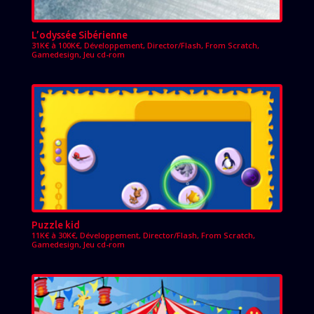
L’odyssée Sibérienne
31K€ à 100K€
,
Développement
,
Director/Flash
,
From Scratch
,
Gamedesign
,
Jeu cd-rom
Puzzle kid
11K€ à 30K€
,
Développement
,
Director/Flash
,
From Scratch
,
Gamedesign
,
Jeu cd-rom