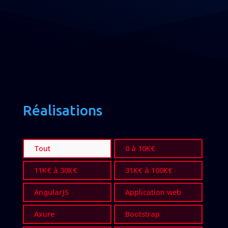
Réalisations
Tout
0 à 10K€
11K€ à 30K€
31K€ à 100K€
AngularJS
Application web
Axure
Bootstrap