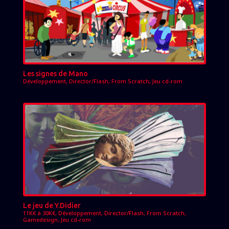
Les signes de Mano
Développement
,
Director/Flash
,
From Scratch
,
Jeu cd-rom
Le jeu de Y.Didier
11K€ à 30K€
,
Développement
,
Director/Flash
,
From Scratch
,
Gamedesign
,
Jeu cd-rom