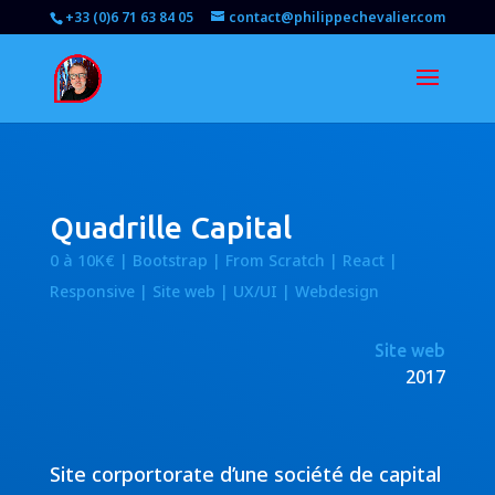
+33 (0)6 71 63 84 05
contact@philippechevalier.com
Quadrille Capital
0 à 10K€ | Bootstrap | From Scratch | React |
Responsive | Site web | UX/UI | Webdesign
Site web
2017
Site corportorate d’une société de capital