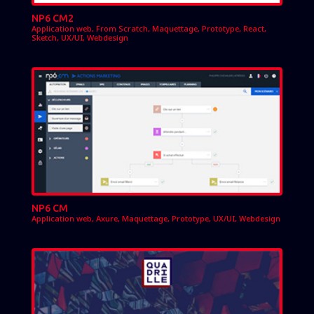
NP6 CM2
Application web
,
From Scratch
,
Maquettage
,
Prototype
,
React
,
Sketch
,
UX/UI
,
Webdesign
NP6 CM
Application web
,
Axure
,
Maquettage
,
Prototype
,
UX/UI
,
Webdesign