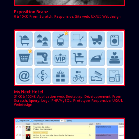
Exposition Branzi
0 à 10K€
,
From Scratch
,
Responsive
,
Site web
,
UX/UI
,
Webdesign
My Next Hotel
31K€ à 100K€
,
Application web
,
Bootstrap
,
Développement
,
From
Scratch
,
Jquery
,
Logo
,
PHP/MySQL
,
Prototype
,
Responsive
,
UX/UI
,
Webdesign