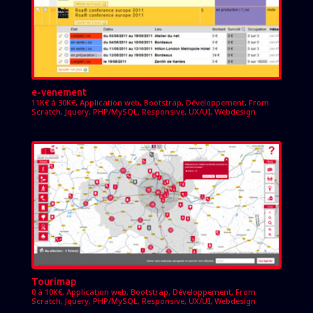
e-venement
11K€ à 30K€
,
Application web
,
Bootstrap
,
Développement
,
From
Scratch
,
Jquery
,
PHP/MySQL
,
Responsive
,
UX/UI
,
Webdesign
Tourimap
0 à 10K€
,
Application web
,
Bootstrap
,
Développement
,
From
Scratch
,
Jquery
,
PHP/MySQL
,
Responsive
,
UX/UI
,
Webdesign