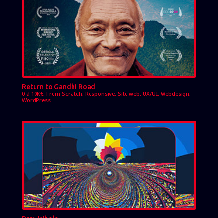
Return to Gandhi Road
0 à 10K€
,
From Scratch
,
Responsive
,
Site web
,
UX/UI
,
Webdesign
,
WordPress