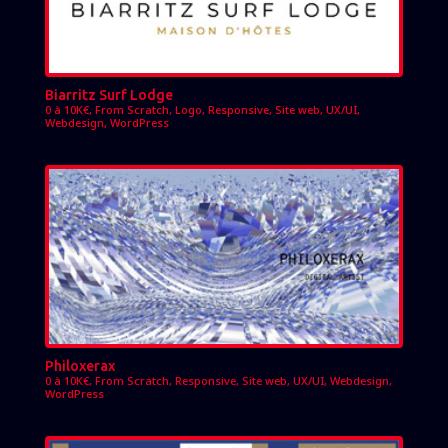
Biarritz Surf Lodge
0 à 10K€
,
From Scratch
,
Logo
,
Responsive
,
Site web
,
UX/UI
,
Webdesign
,
WordPress
Philoxerax
0 à 10K€
,
From Scratch
,
Responsive
,
Site web
,
UX/UI
,
Webdesign
,
WordPress