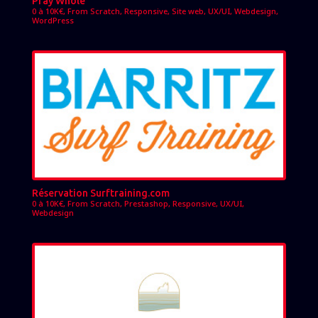
Pray Whole
0 à 10K€
,
From Scratch
,
Responsive
,
Site web
,
UX/UI
,
Webdesign
,
WordPress
Réservation Surftraining.com
0 à 10K€
,
From Scratch
,
Prestashop
,
Responsive
,
UX/UI
,
Webdesign