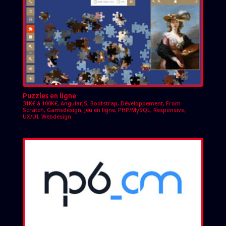
Puzzles en ligne
31K€ à 100K€
,
AngularJS
,
Bootstrap
,
Développement
,
From
Scratch
,
Gamedesign
,
Jeu en ligne
,
PHP/MySQL
,
Responsive
,
UX/UI
,
Webdesign