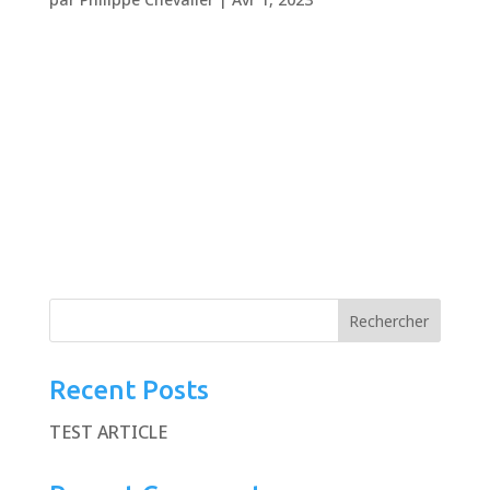
Dalaï Lama 2006 à 2016 Application web 2006,
2008, 2011, 2016 Site officiel de la visite du
Dalaï Lama à Strasbourg en 2016, Toulouse en
2011, Nantes en 2008 et Bercy en 2006.
Intervention Identité graphique et
webdesign. Développement du site
événementiel et du...
Rechercher
Recent Posts
TEST ARTICLE