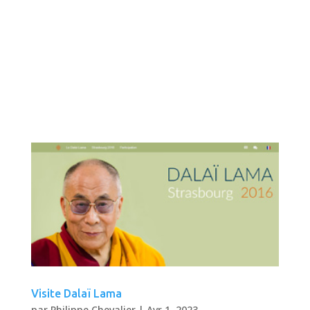
Puzzlesenligne.frArtworkPuzzles.com Jeu en
ligne Depuis 2010 Le site propose 3600 chefs-
d’œuvre à faire en puzzle sur ordinateur ou
sur tablette. Choisissez un puzzle et lancez
votre partie en un seul clic directement dans
votre navigateur. Description Démarré en...
Visite Dalaï Lama
par
Philippe Chevalier
|
Avr 1, 2023