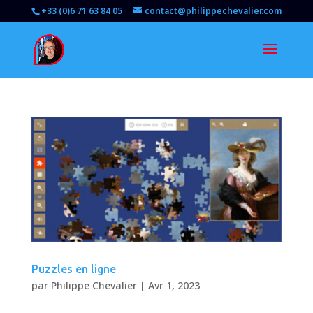
+33 (0)6 71 63 84 05
contact@philippechevalier.com
Puzzles en ligne
par
Philippe Chevalier
|
Avr 1, 2023