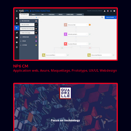
NP6 CM
Application web
,
Axure
,
Maquettage
,
Prototype
,
UX/UI
,
Webdesign