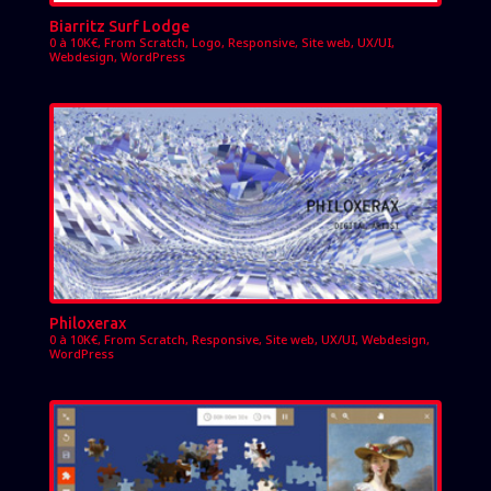
Biarritz Surf Lodge
0 à 10K€
,
From Scratch
,
Logo
,
Responsive
,
Site web
,
UX/UI
,
Webdesign
,
WordPress
Philoxerax
0 à 10K€
,
From Scratch
,
Responsive
,
Site web
,
UX/UI
,
Webdesign
,
WordPress