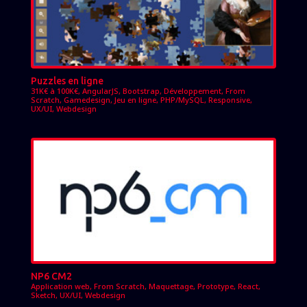
Puzzles en ligne
31K€ à 100K€
,
AngularJS
,
Bootstrap
,
Développement
,
From
Scratch
,
Gamedesign
,
Jeu en ligne
,
PHP/MySQL
,
Responsive
,
UX/UI
,
Webdesign
NP6 CM2
Application web
,
From Scratch
,
Maquettage
,
Prototype
,
React
,
Sketch
,
UX/UI
,
Webdesign