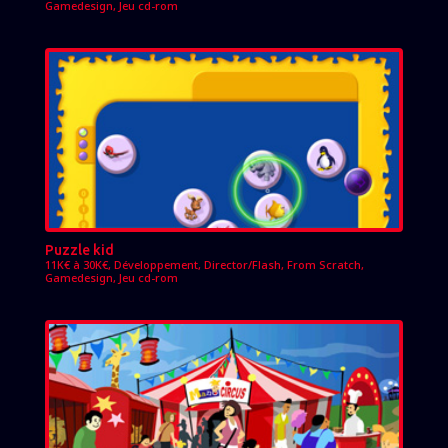
Gamedesign
,
Jeu cd-rom
Puzzle kid
11K€ à 30K€
,
Développement
,
Director/Flash
,
From Scratch
,
Gamedesign
,
Jeu cd-rom