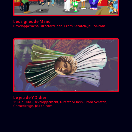
Les signes de Mano
Développement
,
Director/Flash
,
From Scratch
,
Jeu cd-rom
Le jeu de Y.Didier
11K€ à 30K€
,
Développement
,
Director/Flash
,
From Scratch
,
Gamedesign
,
Jeu cd-rom