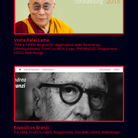
Visite Dalaï Lama
31K€ à 100K€
,
AngularJS
,
Application web
,
Bootstrap
,
Développement
,
From Scratch
,
Logo
,
PHP/MySQL
,
Responsive
,
UX/UI
,
Webdesign
Exposition Branzi
0 à 10K€
,
From Scratch
,
Responsive
,
Site web
,
UX/UI
,
Webdesign