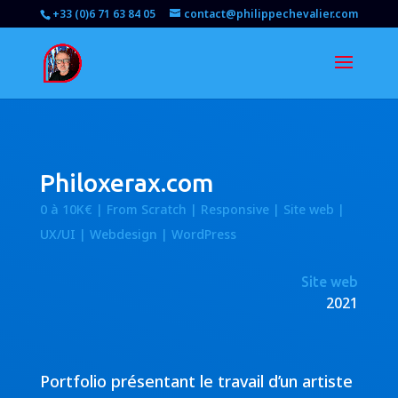
+33 (0)6 71 63 84 05
contact@philippechevalier.com
Philoxerax.com
0 à 10K€ | From Scratch | Responsive | Site web |
UX/UI | Webdesign | WordPress
Site web
2021
Portfolio présentant le travail d’un artiste