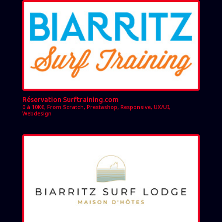
Réservation Surftraining.com
0 à 10K€
,
From Scratch
,
Prestashop
,
Responsive
,
UX/UI
,
Webdesign