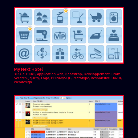
My Next Hotel
31K€ à 100K€
,
Application web
,
Bootstrap
,
Développement
,
From
Scratch
,
Jquery
,
Logo
,
PHP/MySQL
,
Prototype
,
Responsive
,
UX/UI
,
Webdesign