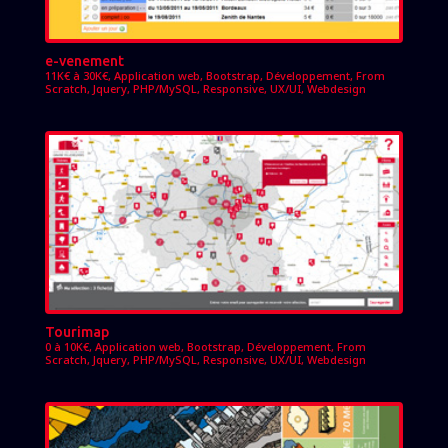
e-venement
11K€ à 30K€
,
Application web
,
Bootstrap
,
Développement
,
From
Scratch
,
Jquery
,
PHP/MySQL
,
Responsive
,
UX/UI
,
Webdesign
Tourimap
0 à 10K€
,
Application web
,
Bootstrap
,
Développement
,
From
Scratch
,
Jquery
,
PHP/MySQL
,
Responsive
,
UX/UI
,
Webdesign