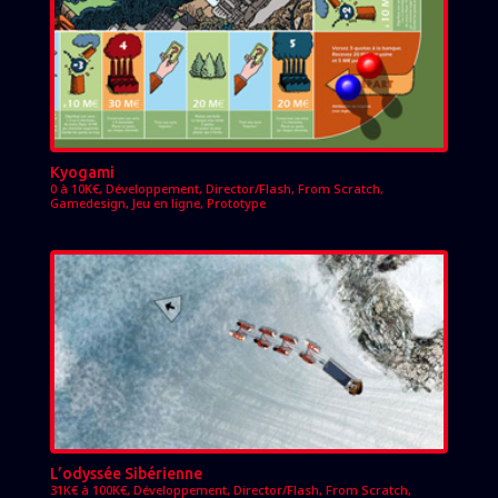
Kyogami
0 à 10K€
,
Développement
,
Director/Flash
,
From Scratch
,
Gamedesign
,
Jeu en ligne
,
Prototype
L’odyssée Sibérienne
31K€ à 100K€
,
Développement
,
Director/Flash
,
From Scratch
,