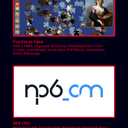
Puzzles en ligne
31K€ à 100K€
,
AngularJS
,
Bootstrap
,
Développement
,
From
Scratch
,
Gamedesign
,
Jeu en ligne
,
PHP/MySQL
,
Responsive
,
UX/UI
,
Webdesign
NP6 CM2
Application web
,
From Scratch
,
Maquettage
,
Prototype
,
React
,