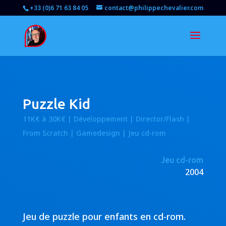
+33 (0)6 71 63 84 05
contact@philippechevalier.com
Puzzle Kid
11K€ à 30K€ | Développement | Director/Flash |
From Scratch | Gamedesign | Jeu cd-rom
Jeu cd-rom
2004
Jeu de puzzle pour enfants en cd-rom.