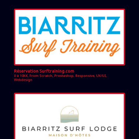
Réservation Surftraining.com
0 à 10K€
,
From Scratch
,
Prestashop
,
Responsive
,
UX/UI
,
Webdesign