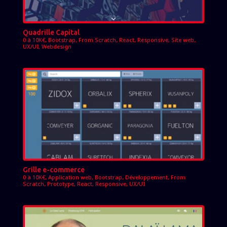
Quadrille Capital
0 à 10K€
,
Bootstrap
,
From Scratch
,
React
,
Responsive
,
Site web
,
UX/UI
,
Webdesign
Grille e-commerce
0 à 10K€
,
Application web
,
Bootstrap
,
Développement
,
From
Scratch
,
Prototype
,
React
,
Responsive
,
UX/UI