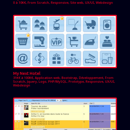
0 à 10K€
,
From Scratch
,
Responsive
,
Site web
,
UX/UI
,
Webdesign
My Next Hotel
31K€ à 100K€
,
Application web
,
Bootstrap
,
Développement
,
From
Scratch
,
Jquery
,
Logo
,
PHP/MySQL
,
Prototype
,
Responsive
,
UX/UI
,
Webdesign