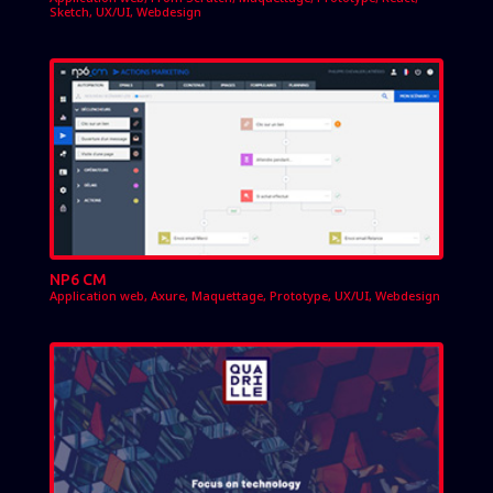
Sketch
,
UX/UI
,
Webdesign
NP6 CM
Application web
,
Axure
,
Maquettage
,
Prototype
,
UX/UI
,
Webdesign