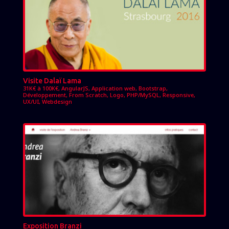
Visite Dalaï Lama
31K€ à 100K€
,
AngularJS
,
Application web
,
Bootstrap
,
Développement
,
From Scratch
,
Logo
,
PHP/MySQL
,
Responsive
,
UX/UI
,
Webdesign
Exposition Branzi