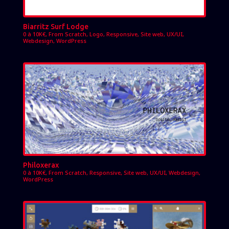
Biarritz Surf Lodge
0 à 10K€
,
From Scratch
,
Logo
,
Responsive
,
Site web
,
UX/UI
,
Webdesign
,
WordPress
Philoxerax
0 à 10K€
,
From Scratch
,
Responsive
,
Site web
,
UX/UI
,
Webdesign
,
WordPress