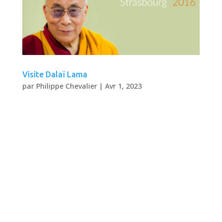
Visite Dalaï Lama
par
Philippe Chevalier
|
Avr 1, 2023
Dalaï Lama 2006 à 2016 Application web 2006,
2008, 2011, 2016 Site officiel de la visite du
Dalaï Lama à Strasbourg en 2016, Toulouse en
2011, Nantes en 2008 et Bercy en 2006.
Intervention Identité graphique et
webdesign. Développement du site
événementiel et du...