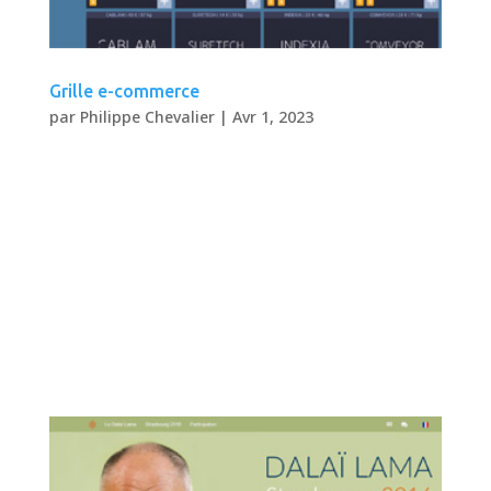
Grille e-commerce
par
Philippe Chevalier
|
Avr 1, 2023
Grille e-commerce Composant web 2017
Composant web développé sous React
présentant une grille responsive pour les
sites e-commerce. Description UX/UI.
Webdesign. Réalisation avec React. La grille
insére à la bonne place les informations de
détails du produit. Pas...