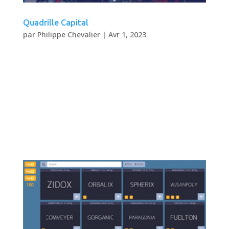
Quadrille Capital
par
Philippe Chevalier
|
Avr 1, 2023
Quadrille Capital Site web 2017 Site
corportorate d’une société de capital risque.
Description UX/UI, webdesign. Ce site est un
exemple de l’utilisation du composant web de
grille e-commerce développé sous React.
Fonctionnalités Site corporate Grille sans...