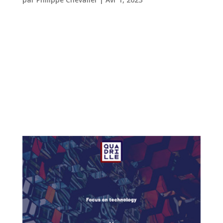
NP6 CM2 Saas 2017 à 2019 Refonte complète
de NP6 Conversational Marketing, customer
Data Platform qui permet d’orchestrer en
totale autonomie et sur plusieurs canaux la
relation avec ses clients. Intervention UX
Research. Charte graphique et design
système. Création...