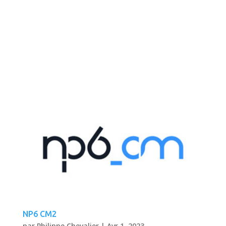
Puzzlesenligne.frArtworkPuzzles.com Jeu en
ligne Depuis 2010 Le site propose 3600 chefs-
d’œuvre à faire en puzzle sur ordinateur ou
sur tablette. Choisissez un puzzle et lancez
votre partie en un seul clic directement dans
votre navigateur. Description Démarré en...
NP6 CM2
par
Philippe Chevalier
|
Avr 1, 2023